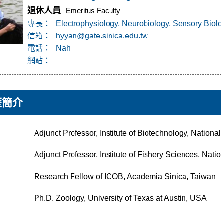
退休人員
Emeritus Faculty
專長：
Electrophysiology, Neurobiology, Sensory Biol
@
信箱：
hyyan
gate.sinica.edu.tw
電話：
Nah
網站：
歷簡介
Adjunct Professor, Institute of Biotechnology, Nation
Adjunct Professor, Institute of Fishery Sciences, Nati
Research Fellow of ICOB, Academia Sinica, Taiwan
Ph.D. Zoology, University of Texas at Austin, USA