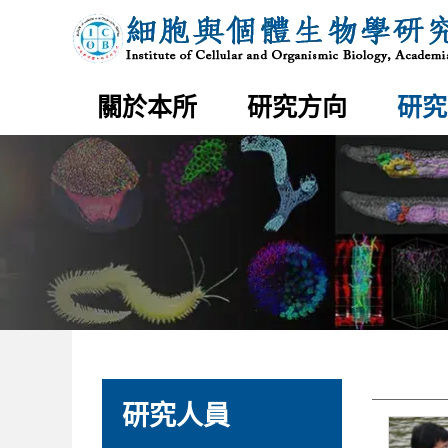
研
中
究
央
人
研
員
究
｜
院
細
胞
與
個
網
體
站
關於本所
研究方向
研究
生
主
物
選
學
單
研
究
所
:::
:::
文
研究人員