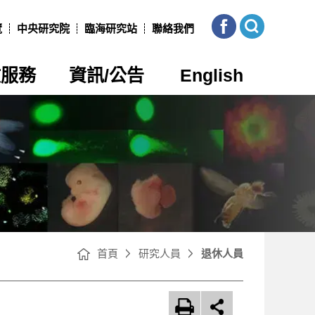
本
展
所
開
覽
中央研究院
臨海研究站
聯絡我們
FB
網
站
搜
尋
政服務
資訊/公告
English
首頁
研究人員
退休人員