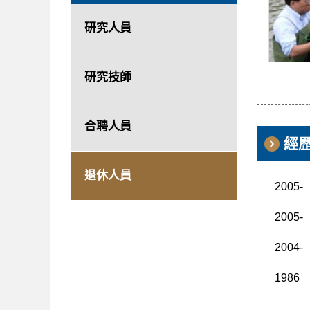
章
研究人員
內
研究技師
容
區
合聘人員
經
退休人員
2005-
2005-
2004-
1986