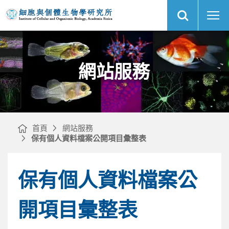
展
網
中
開
站
央
網
服
研
站
務
究
搜
｜
院
尋
網
細
站
胞
主
與
選
個
單
體
生
物
網站服務
學
研
究
所
首頁
網站服務
保有個人資料檔案公開項目彙整表
保有個人資料檔案公
開項目彙整表