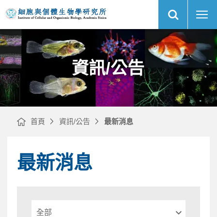
展
最
中
開
新
央
網
消
研
站
息
究
搜
｜
院
尋
網
細
站
胞
主
與
選
個
單
體
生
物
資訊/公告
學
研
究
所
首頁
資訊/公告
最新消息
最新消息
請
選
擇
年