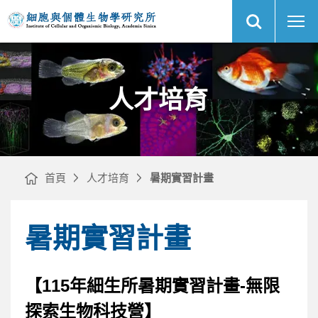
展
中
中
開
研
央
網
院
研
站
國
究
搜
際
院
尋
網
研
細
站
究
胞
主
生
與
選
博
個
單
士
體
學
生
位
物
人才培育
學
學
程
研
(TIGP)
究
｜
所
首頁
人才培育
暑期實習計畫
暑期實習計畫
【115年細生所暑期實習計畫-無限
探索生物科技營】