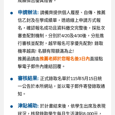
成績傑出優異證書。
申請辦法:
請備齊提供個人履歷、自傳、推薦
信乙封及在學成績單，透過線上申請方式報
名，確認報名成功且資料繳交完整後，採批次
審查配對機制，分別於4/20及4/30後，分批進
行審核並配對，越早報名可享優先配對! 錄取
機率越高! 名額有限額滿為止!
推薦函請由
推薦老師於您報名後3日內
直接點
擊電子郵件內連結回覆。
審核結果:
正式錄取名單於115年5月15日統
一公告於本所網站，並以電子郵件寄發錄取通
知。
津貼補助:
於計畫結束後，依學生出席及表現
狀況，核發錄取學生每月生活津貼8,000元，