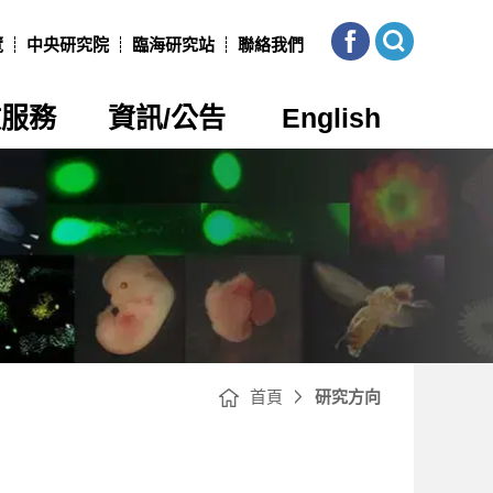
本
展
所
開
覽
中央研究院
臨海研究站
聯絡我們
FB
網
站
搜
尋
政服務
資訊/公告
English
首頁
研究方向