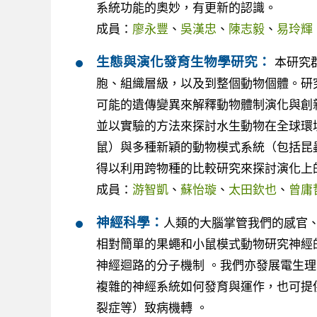
系統功能的奧妙，有更新的認識。
成員：
廖永豐
、
吳漢忠
、
陳志毅
、
易玲輝
生態與演化發育生物學研究：
本研究
胞、組織層級，以及到整個動物個體。研
可能的遺傳變異來解釋動物體制演化與創
並以實驗的方法來探討水生動物在全球環
鼠）與多種新穎的動物模式系統（包括昆
得以利用跨物種的比較研究來探討演化上
成員：
游智凱
、
蘇怡璇
、
太田欽也
、
曾庸
神經科學：
人類的大腦掌管我們的感官
相對簡單的果蠅和小鼠模式動物研究神經
神經迴路的分子機制 。我們亦發展電生
複雜的神經系統如何發育與運作，也可提
裂症等）致病機轉 。