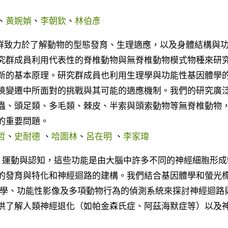
、
黃婉媜
、
李朝欽
、
林伯彥
群致力於了解動物的型態發育、生理適應，以及身體結構與
究群成員利用代表性的脊椎動物與無脊椎動物模式物種來研
新的基本原理。研究群成員也利用生理學與功能性基因體學
境變遷中所面對的挑戰與其可能的適應機制。我們的研究廣
蟲、頭足類、多毛類、棘皮、半索與頭索動物等無脊椎動物
的重要問題。
哲
、
史耐德
、
哈圖林
、
呂在明
、
李家瑋
、運動與認知，這些功能是由大腦中許多不同的神經細胞形成
的發育與特化和神經迴路的建構。我們結合基因體學和螢光
理學、功能性影像及多項動物行為的偵測系統來探討神經迴路
供了解人類神經退化（如帕金森氏症、阿茲海默症等）以及