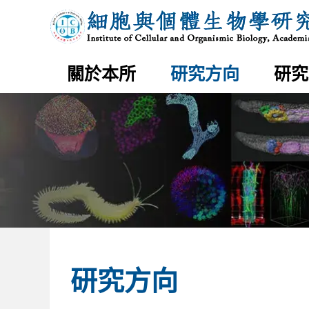
研
中
究
央
方
研
向
究
｜
院
細
胞
與
個
網
體
站
關於本所
研究方向
研究
生
主
物
選
學
單
研
究
所
:::
研究方向