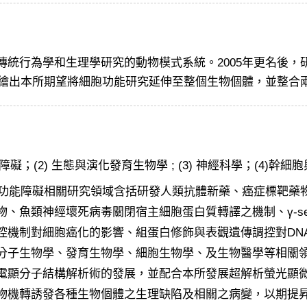
傳統行為學和生理學研究的動物模式系統。2005年更名後，
描繪出本所期望將細胞功能研究延伸至整個生物個體，並整合
；(2) 生態與演化發育生物學 ; (3) 神經科學；(4)幹
功能障礙相關研究領域含括研發人類抗體新藥、癌症標靶藥
魚類神經壞死病毒關閉宿主細胞蛋白質轉譯之機制、γ-sec
控機制對細胞癌化的影響、組蛋白修飾與表觀遺傳調控對DN
分子生物學、發育生物學、細胞生物學、及生物醫學等相關
電顯分子結構解析術的發展，並配合本所發展超解析螢光顯
物機轉誘發各種生物個體之生理缺陷及相關之病變，以期提