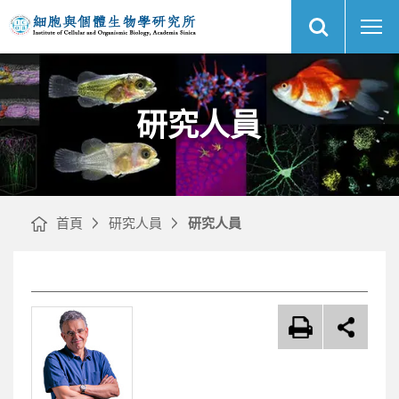
展
研
中
開
究
央
網
人
研
站
員
究
搜
｜
院
尋
網
細
站
胞
主
與
選
個
單
體
生
物
研究人員
學
研
究
所
首頁
研究人員
研究人員
文
章