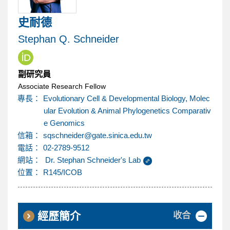
內
史耐德
容
Stephan Q. Schneider
區
副研究員
Associate Research Fellow
專長：
Evolutionary Cell & Developmental Biology, Molec
ular Evolution & Animal Phylogenetics Comparativ
e Genomics
@
信箱：
sqschneider
gate.sinica.edu.tw
電話：
02-2789-9512
網站：
Dr. Stephan Schneider's Lab
位置：
R145/ICOB
收合
經歷簡介