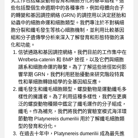
究工作包括螺旋動物發育和細胞分化的基本過程。這
些包括整個生命週期中的各種事件，例如母體向合子
的轉變和基因調控網絡 (GRN) 的調控用以決定胚胎和
幼蟲中的細胞命運和細胞類型。我們專注於不對稱細
胞分裂和纖毛發生等核心細胞機制，並利用比較基因
組和分子遺傳學分析來深入了解發育和形態特徵的演
化和功能。
信號通路和基因調控網絡。我們目前的工作集中在
Wnt/beta-catenin 和 BMP 途徑，以及它們與細胞
譜系和細胞命運的聯繫。為了了解這些途徑如何影
響早期 GRN，我們利用胚胎擾動來研究階段特異
性和單細胞轉錄組學的全基因組反應。
纖毛發生和纖毛細胞類型。螺旋動物是運動纖毛多
樣性的擁護者。為了利用這種多樣性，我們在更廣
泛的螺旋動物種類中鑑定了纖毛運作的分子組成，
纖毛。作為補充，我們將我們的實驗室模式海洋環
節動物 Platynereis dumerilii 用於了解纖毛細胞類
型的發育和分化。
在過去十年中，Platynereis dumerilii 成為最先進