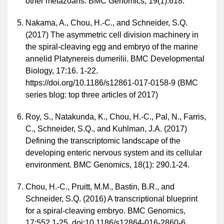
other metazoans. BMC Genomics, 19(1):618.
Nakama, A., Chou, H.-C., and Schneider, S.Q.
(2017) The asymmetric cell division machinery in
the spiral-cleaving egg and embryo of the marine
annelid Platynereis dumerilii. BMC Developmental
Biology, 17:16. 1-22.
https://doi.org/10.1186/s12861-017-0158-9 (BMC
series blog: top three articles of 2017)
Roy, S., Natakunda, K., Chou, H.-C., Pal, N., Farris,
C., Schneider, S.Q., and Kuhlman, J.A. (2017)
Defining the transcriptomic landscape of the
developing enteric nervous system and its cellular
environment. BMC Genomics, 18(1): 290.1-24.
Chou, H.-C., Pruitt, M.M., Bastin, B.R., and
Schneider, S.Q. (2016) A transcriptional blueprint
for a spiral-cleaving embryo. BMC Genomics,
17:552.1-25. doi:10.1186/s12864-016-2860-6