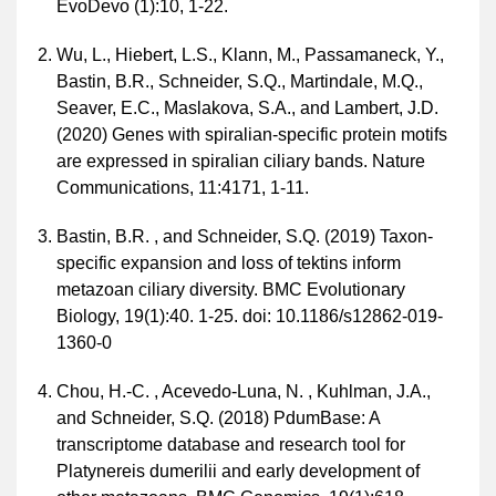
EvoDevo (1):10, 1-22.
Wu, L., Hiebert, L.S., Klann, M., Passamaneck, Y.,
Bastin, B.R., Schneider, S.Q., Martindale, M.Q.,
Seaver, E.C., Maslakova, S.A., and Lambert, J.D.
(2020) Genes with spiralian-specific protein motifs
are expressed in spiralian ciliary bands. Nature
Communications, 11:4171, 1-11.
Bastin, B.R. , and Schneider, S.Q. (2019) Taxon-
specific expansion and loss of tektins inform
metazoan ciliary diversity. BMC Evolutionary
Biology, 19(1):40. 1-25. doi: 10.1186/s12862-019-
1360-0
Chou, H.-C. , Acevedo-Luna, N. , Kuhlman, J.A.,
and Schneider, S.Q. (2018) PdumBase: A
transcriptome database and research tool for
Platynereis dumerilii and early development of