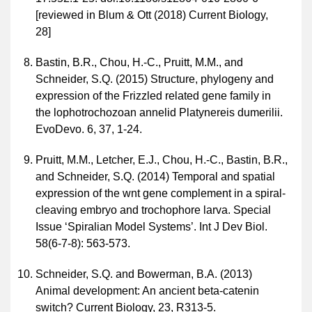
[reviewed in Blum & Ott (2018) Current Biology,
28]
Bastin, B.R., Chou, H.-C., Pruitt, M.M., and
Schneider, S.Q. (2015) Structure, phylogeny and
expression of the Frizzled related gene family in
the lophotrochozoan annelid Platynereis dumerilii.
EvoDevo. 6, 37, 1-24.
Pruitt, M.M., Letcher, E.J., Chou, H.-C., Bastin, B.R.,
and Schneider, S.Q. (2014) Temporal and spatial
expression of the wnt gene complement in a spiral-
cleaving embryo and trochophore larva. Special
Issue ‘Spiralian Model Systems’. Int J Dev Biol.
58(6-7-8): 563-573.
Schneider, S.Q. and Bowerman, B.A. (2013)
Animal development: An ancient beta-catenin
switch? Current Biology, 23, R313-5.