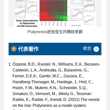
Platynereis胚胎發生的轉錄景觀
收合
代表著作
Özpolat, B.D., Randel, N., Williams, E.A., Bezares-
Calderón, L.A., Andreatta, G., Balavoine, G.,
Ferrier, D.E.K., Gambi, M.C.., Gazave, E.,
Handberg-Thorsager, M., Hardege, J., Hird, C.,
Hsieh, Y-W., Mutemi, K.N., Schneider, S.Q.,
Simakov, O., Vervoort, M., Jékely G., Tessmar-
Raible, K., Raible, F., Arendt, D. (2021) The nereid
on the rise: Platynereis as a model system.