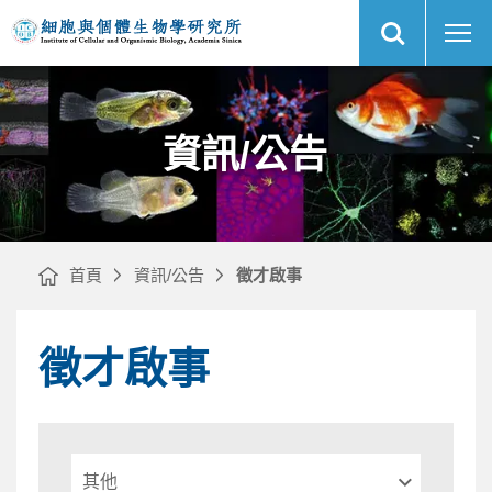
展
徵
中
開
才
央
網
啟
研
站
事
究
搜
｜
院
尋
網
細
站
胞
主
與
選
個
單
體
生
物
資訊/公告
學
研
究
所
首頁
資訊/公告
徵才啟事
徵才啟事
請
選
擇
類