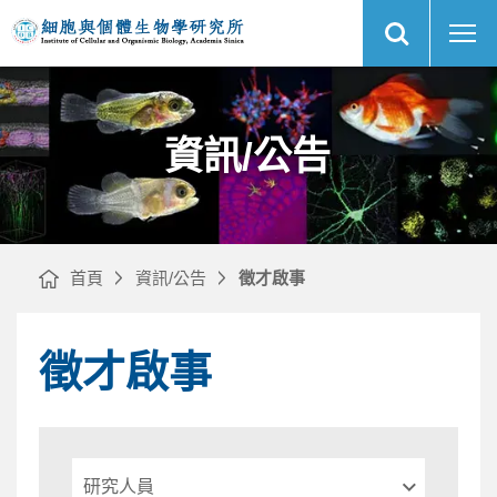
展
徵
中
開
才
央
網
啟
研
站
事
究
搜
｜
院
尋
網
細
站
胞
主
與
選
個
單
體
生
物
資訊/公告
學
研
究
所
首頁
資訊/公告
徵才啟事
徵才啟事
請
選
擇
類