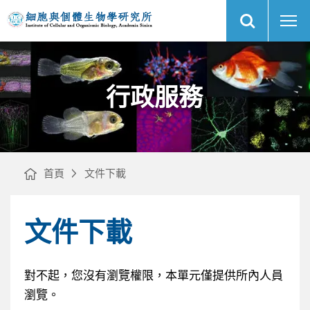
展
所
中
開
內
央
網
行
研
站
政
究
搜
專
院
尋
網
區
細
站
｜
胞
主
與
選
個
單
體
生
物
行政服務
學
研
究
所
首頁
文件下載
文件下載
對不起，您沒有瀏覽權限，本單元僅提供所內人員
瀏覽。