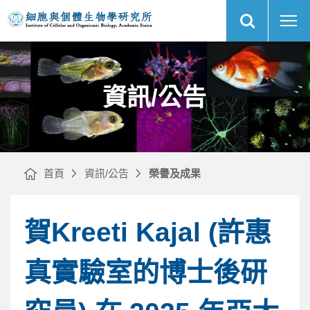
展
榮
中
開
譽
央
網
及
研
站
成
究
搜
果
院
尋
網
｜
細
站
胞
主
與
選
個
單
體
生
物
資訊/公告
學
研
究
所
首頁
資訊/公告
榮譽及成果
賀Kreeti Kajal (許惠
真實驗室的博士後研