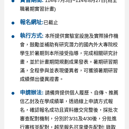
實習期間:
114年7月3日~114年8月27日(為全
職暑期實習計畫)
報名網址:
已截止
執行方式:
本所提供實驗室設施及實際操作機
會，鼓勵並補助有研究潛力的國內外大專院校
學生於暑期到本所接受指導，完成相關研究計
畫，並於計畫期間規劃成果發表。暑期研習期
滿，全程參與並表現優異者，可獲頒暑期研習
成績傑出優異證書。
申請辦法:
請備齊提供個人履歷、自傳、推薦
信乙封及在學成績單，透過線上申請方式報
名，確認報名成功且資料繳交完整後，採批次
審查配對機制，分別於3/31及4/30後，分批進
行審核並配對，越早報名可享優先配對! 錄取