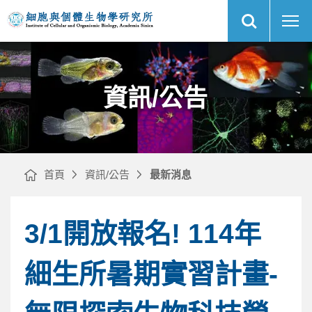
展
最
中
開
新
央
網
消
研
站
息
究
搜
｜
院
尋
網
細
站
胞
主
與
選
個
單
體
生
物
資訊/公告
學
研
究
所
首頁
資訊/公告
最新消息
3/1開放報名! 114年
細生所暑期實習計畫-