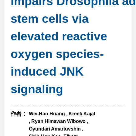
impairs Drosophila ad
stem cells via
elevated reactive
oxygen species-
induced JNK
signaling
作者：
Wei-Hao Huang , Kreeti Kajal
, Ryan Himawan Wibowo ,
Oyundari Amartuvshin ,