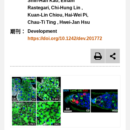
Shih-Han Kao, Elham
Rastegari, Chi-Hung Lin ,
Kuan-Lin Chiou, Hai-Wei Pi,
Chau-Ti Ting , Hwei-Jan Hsu
期刊：
Development
https://doi.org/10.1242/dev.201772