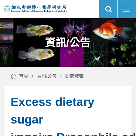
展
COUP-
中
開
TFI
央
網
specifies
研
站
the
究
搜
medial
院
尋
網
entorhinal
細
站
cortex
胞
主
identity
與
選
and
個
單
induces
體
differential
生
cell
物
資訊/公告
adhesion
學
to
研
determine
究
the
所
integrity
of
its
boundary
with
neocortex
｜
首頁
資訊/公告
研究發表
Excess dietary
sugar