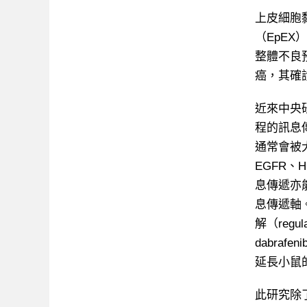
上皮細胞黏附
（EpE
整體不良預
癌，其確
近來中央
程的訊息
通常會被
EGFR
息傳遞亦能
息傳遞軸。
解（regul
dabr
延長小鼠
此研究除了