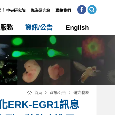
本
展
所
開
覽
中央研究院
臨海研究站
聯絡我們
FB
網
站
搜
尋
政服務
資訊/公告
English
首頁
資訊/公告
研究發表
化ERK-EGR1訊息