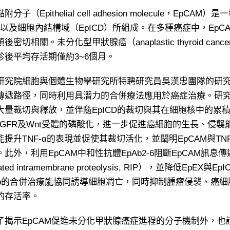
分子（Epithelial cell adhesion molecule，
X）以及細胞內結構域（EpICD）所組成。在多種癌症中，Ep
後密切相關。未分化型甲狀腺癌（anaplastic thyroid c
診後平均存活期僅約3~6個月。
研究院細胞與個體生物學研究所特聘研究員吳漢忠團隊的研究
傳遞路徑，同時利用具潛力的合併療法應用於癌症治療。研究發
大量裁切與釋放，並伴隨EpICD的裁切與其在細胞核中的累積
、HGFR及Wnt受體的磷酸化，進一步促進癌細胞的生長、侵襲
提升TNF-α的表現並促使其裁切活化，並闡明EpCAM與TNF
此外，利用EpCAM中和性抗體EpAb2-6阻斷EpCAM訊
ated intramembrane proteolysis, RIP），並降低Ep
afenib的合併治療能協同誘導細胞凋亡，同時抑制腫瘤侵襲、
的存活率。
揭示EpCAM促進未分化甲狀腺癌症進程的分子機制外，也證實EpCA