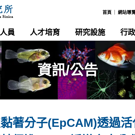
:::
首頁
網站導
人員
人才培育
研究設施
行
資訊/公告
黏著分子(EpCAM)透過活