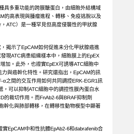
EpCAM）是一種具多重功能的跨膜醣蛋白，由細胞外結構域
CAM的高表現與腫瘤進程、轉移、免疫逃脫以及
ancer，ATC）是一種罕見但高度侵襲性的甲狀腺
，揭示了EpCAM如何促進未分化甲狀腺癌進
現ATC病患組織樣本中，細胞膜上的EpEX
增加。此外，也證實EpEX可誘導ATC細胞中
能力與癌幹化特性。研究還指出，EpCAM的訊
-α之間的交互作用如何共同調控ERK-EGR1訊
息傳遞，可以抑制ATC細胞中的調控性膜內蛋白水
EX與EpICD的裁切作用。而FnAb2-6與BRAF抑制劑
癌細胞幹化與肺部轉移，在轉移性動物模型中顯著
M中和性抗體EpAb2-6和dabrafenib合