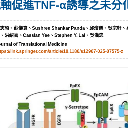
軸促進TNF-α誘導之未
志昭、蘇儀真、Sushree Shankar Panda、邱瓊儀、吳
、洪紹喜、Cassian Yee、Stephen Y. Lai、吳漢忠
urnal of Translational Medicine
tps://link.springer.com/article/10.1186/s12967-025-07575-z