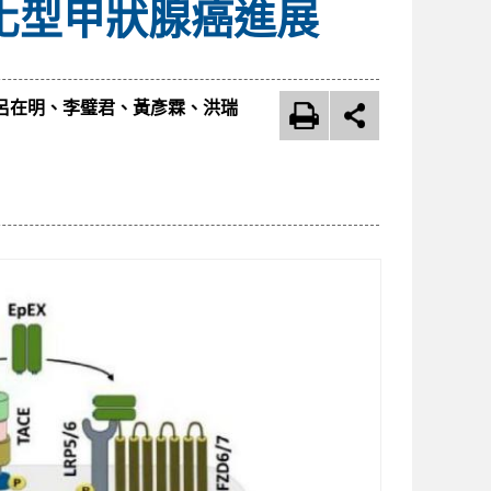
分化型甲狀腺癌進展
宗軒、呂在明、李璧君、黃彥霖、洪瑞