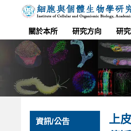
COUP-
中
TFI
央
specifies
研
the
究
medial
院
entorhinal
細
cortex
胞
identity
與
and
個
網
induces
體
站
關於本所
研究方向
研究
differential
生
主
cell
物
選
adhesion
學
單
to
研
determine
究
the
所
integrity
of
its
boundary
with
neocortex
｜
:::
:::
上皮
資訊/公告