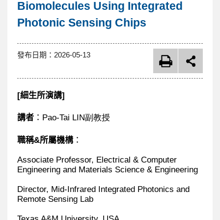
內
Biomolecules Using Integrated
Photonic Sensing Chips
容
區
發布日期：
2026-05-13
[
細生所演講
]
講者
：
Pao-Tai LIN副教授
職稱
&
所屬機構
：
Associate Professor, Electrical & Computer
Engineering and Materials Science & Engineering
Director, Mid-Infrared Integrated Photonics and
Remote Sensing Lab
Texas A&M University, USA