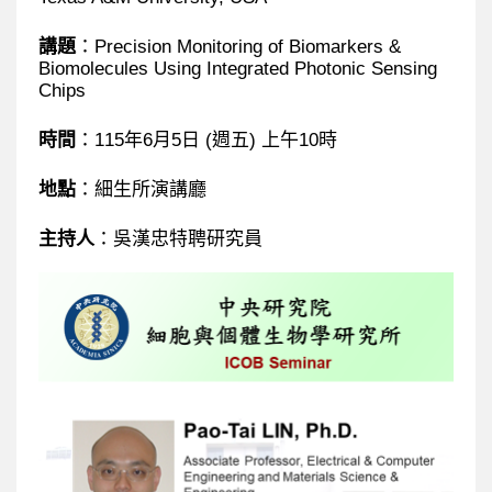
講題
：
Precision Monitoring of Biomarkers &
Biomolecules Using Integrated Photonic Sensing
Chips
時間
：
115
年
6
月
5
日
(
週五
)
上午
10
時
地點
：細生所演講廳
主持人
：吳漢忠特聘研究員