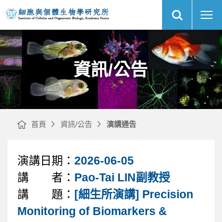
展
莊
中
開
秉
央
網
毅
研
站
｜
究
搜
Fast
院
尋
網
Performance
細
站
Liquid
胞
主
Chromatography:
與
選
FPLC
個
單
的
體
原
生
理
物
資訊/公告
與
學
應
研
用
究
｜
所
首頁
資訊/公告
演講通告
演講日期：
2026-06-05
文
講 者：
Pao-Tai LIN副教授
章
講 題：
[細生所演講] Precision
Monitoring of Biomarkers &