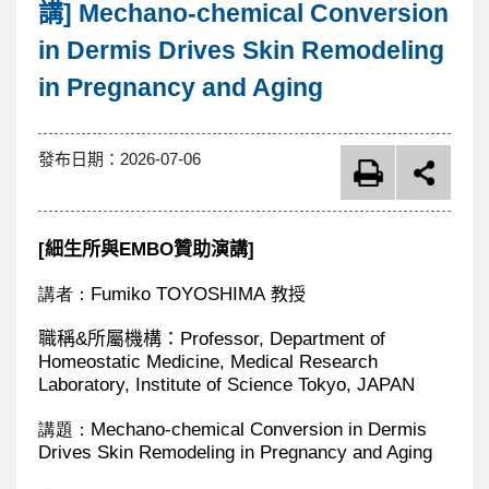
內
講] Mechano-chemical Conversion
in Dermis Drives Skin Remodeling
容
in Pregnancy and Aging
區
發布日期：
2026-07-06
[
細生所與EMBO贊助演講]
Fumiko TOYOSHIMA
講者：
教授
職稱
&
所屬機構：
Professor, Department of
Homeostatic Medicine, Medical Research
Laboratory, Institute of Science Tokyo, JAPAN
Mechano-chemical Conversion in Dermis
講題：
Drives Skin Remodeling in Pregnancy and Aging