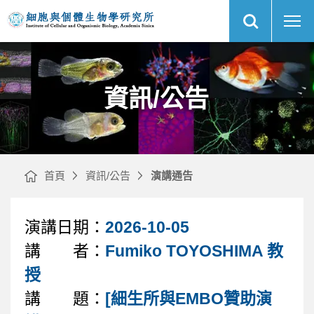
展
莊
中
開
秉
央
網
毅
研
站
｜
究
搜
Fast
院
尋
網
Performance
細
站
Liquid
胞
主
Chromatography:
與
選
FPLC
個
單
的
體
原
生
理
物
資訊/公告
與
學
應
研
用
究
｜
所
首頁
資訊/公告
演講通告
演講日期：
2026-10-05
文
講 者：
Fumiko TOYOSHIMA 教
章
授
講 題：
[細生所與EMBO贊助演