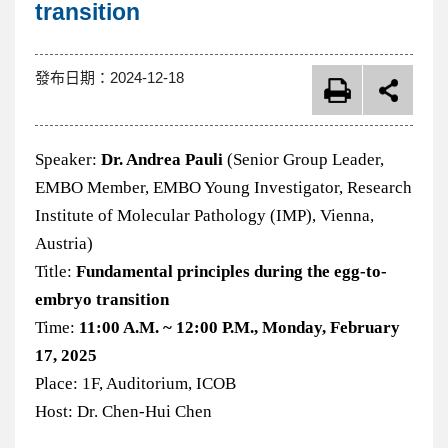
內
transition
容
發布日期：
2024-12-18
區
Speaker:
Dr. Andrea Pauli
(Senior Group Leader,
EMBO Member, EMBO Young Investigator, Research
Institute of Molecular Pathology (IMP), Vienna,
Austria)
Title:
Fundamental principles during the egg-to-
embryo transition
Time:
11:00 A.M. ~ 12:00 P.M., Monday, February
17, 2025
Place: 1F, Auditorium, ICOB
Host: Dr. Chen-Hui Chen