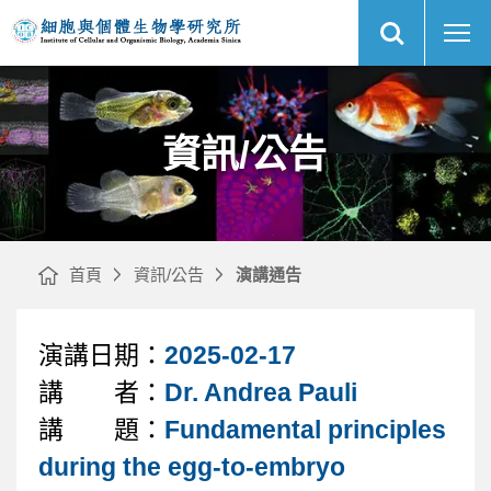
展
莊
中
開
秉
央
網
毅
研
站
｜
究
搜
Fast
院
尋
網
Performance
細
站
Liquid
胞
主
Chromatography:
與
選
FPLC
個
單
的
體
原
生
理
物
資訊/公告
與
學
應
研
用
究
｜
所
首頁
資訊/公告
演講通告
演講日期：
2025-02-17
文
講 者：
Dr. Andrea Pauli
章
講 題：
Fundamental principles
during the egg-to-embryo